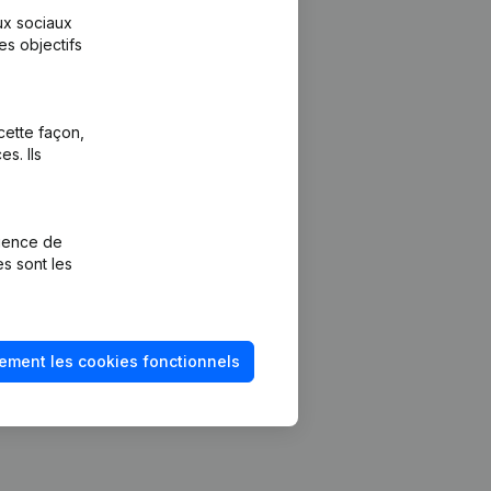
aux sociaux
es objectifs
cette façon,
s. Ils
Plateforme
vention de la
Intégrations
rience de
Intégrations
es sont les
mptes annuels
personnalisées
méro de TVA
Expérience de
paiement
solvabilité
ement les cookies fonctionnels
Contact
Tarifs