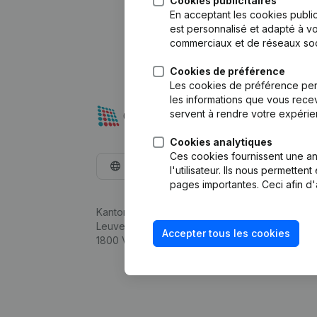
Cookies publicitaires
En acceptant les cookies public
est personnalisé et adapté à vo
commerciaux et de réseaux soc
Cookies de préférence
Les cookies de préférence per
les informations que vous recev
servent à rendre votre expérie
Cookies analytiques
Ces cookies fournissent une ana
Français
l'utilisateur. Ils nous permette
pages importantes. Ceci afin d'
Kantorenpark Everest
Leuvensesteenweg 248D,
Accepter tous les cookies
1800 Vilvoorde