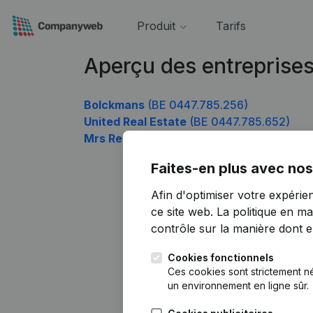
Produit
Tarifs
Aperçu des entreprise
Bolckmans
(BE 0447.785.256)
United Real Estate
(BE 0447.785.652)
Mrs Recycling
(BE 0447.785.949)
Faites-en plus avec nos
Afin d'optimiser votre expérie
ce site web.
La politique en ma
contrôle sur la manière dont ell
Cookies fonctionnels
Ces cookies sont strictement n
un environnement en ligne sûr.