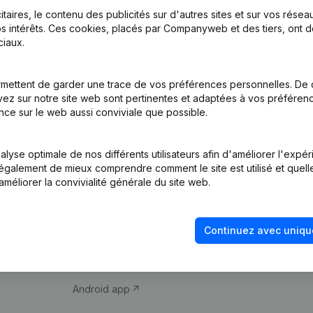
itaires, le contenu des publicités sur d'autres sites et sur vos rése
s intérêts. Ces cookies, placés par Companyweb et des tiers, ont d
iaux.
mettent de garder une trace de vos préférences personnelles. De 
ez sur notre site web sont pertinentes et adaptées à vos préférence
Produit
Thème
nce sur le web aussi conviviale que possible.
Informations
Compliance et pré
d’entreprise
fraude
lyse optimale de nos différents utilisateurs afin d'améliorer l'expé
nt également de mieux comprendre comment le site est utilisé et quell
Monitoring
Consulter des co
améliorer la convivialité générale du site web.
Recherche
Recherche de nu
internationale
Vérification de la 
Continuez avec uniqu
Prospection
iOS app
Android app