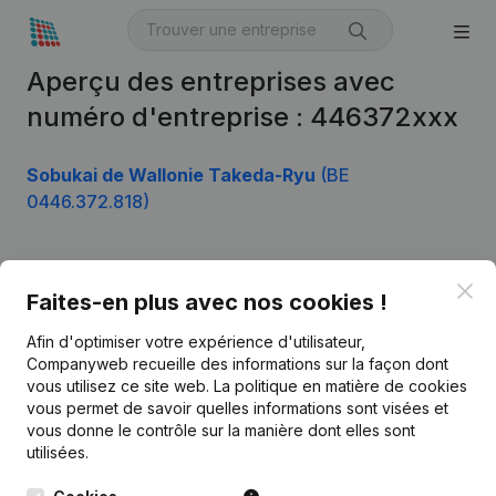
Aperçu des entreprises avec
numéro d'entreprise : 446372xxx
Sobukai de Wallonie Takeda-Ryu
(BE
0446.372.818)
Clo
Produit
Faites-en plus avec nos cookies !
Informations d’entreprise
Afin d'optimiser votre expérience d'utilisateur,
Companyweb recueille des informations sur la façon dont
Monitoring
Français
vous utilisez ce site web.
La politique en matière de cookies
vous permet de savoir quelles informations sont visées et
Recherche internationale
vous donne le contrôle sur la manière dont elles sont
Kantorenpark Everest
Prospection
utilisées.
Leuvensesteenweg
iOS app
248D,