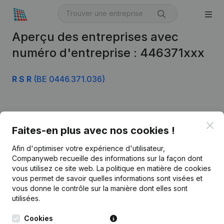
Aperçu des entreprises avec
numéro d'entreprise : 446371xxx
R S R
(BE 0446.371.036)
Produit
Clo
Faites-en plus avec nos cookies !
Informations d’entreprise
Afin d'optimiser votre expérience d'utilisateur,
Monitoring
Français
Companyweb recueille des informations sur la façon dont
vous utilisez ce site web.
La politique en matière de cookies
Recherche internationale
vous permet de savoir quelles informations sont visées et
vous donne le contrôle sur la manière dont elles sont
Kantorenpark Everest
Prospection
utilisées.
Leuvensesteenweg
iOS app
248D,
Cookies
1800 Vilvoorde