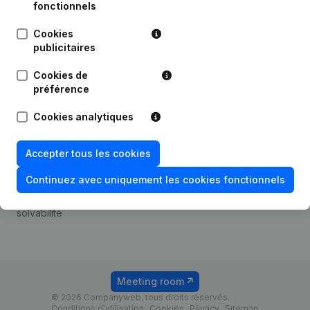
Android app
fonctionnels
Cookies
publicitaires
Thème
Plateforme
Cookies de
Compliance et prévention
Intégrations
préférence
de la fraude
Intégrations
Cookies analytiques
Consulter des comptes
personnalisées
annuels
Expérience de paiement
Accepter tous les cookies
Recherche de numéro de
Contact
TVA
Continuez avec uniquement les cookies fonctionnels
Tarifs
Vérification de la
solvabilité
Meeting room
© 2026 Companyweb, tous droits réservés.
Conditions d'utilisation
Cookies
Privacy
Sitemap