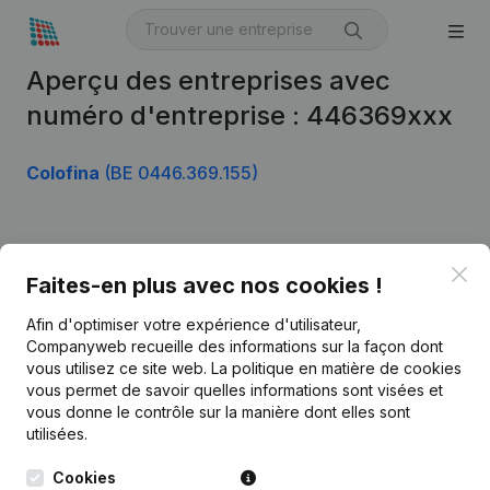
Aperçu des entreprises avec
numéro d'entreprise : 446369xxx
Colofina
(BE 0446.369.155)
Produit
Clo
Faites-en plus avec nos cookies !
Informations d’entreprise
Afin d'optimiser votre expérience d'utilisateur,
Monitoring
Français
Companyweb recueille des informations sur la façon dont
vous utilisez ce site web.
La politique en matière de cookies
Recherche internationale
vous permet de savoir quelles informations sont visées et
vous donne le contrôle sur la manière dont elles sont
Kantorenpark Everest
Prospection
utilisées.
Leuvensesteenweg
iOS app
248D,
Cookies
1800 Vilvoorde