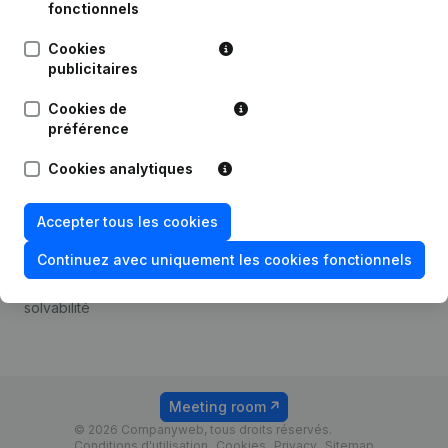
Android app
fonctionnels
Cookies
publicitaires
Thème
Plateforme
Cookies de
Compliance et prévention
Intégrations
préférence
de la fraude
Intégrations
Cookies analytiques
Consulter des comptes
personnalisées
annuels
Expérience de paiement
Accepter tous les cookies
Recherche de numéro de
Contact
TVA
Continuez avec uniquement les cookies fonctionnels
Tarifs
Vérification de la
solvabilité
Meeting room
© 2026 Companyweb, tous droits réservés.
Conditions d'utilisation
Cookies
Privacy
Sitemap