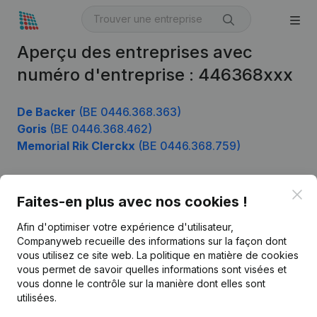
Aperçu des entreprises avec
numéro d'entreprise : 446368xxx
De Backer
(BE 0446.368.363)
Goris
(BE 0446.368.462)
Memorial Rik Clerckx
(BE 0446.368.759)
Clo
Faites-en plus avec nos cookies !
Produit
Afin d'optimiser votre expérience d'utilisateur,
Informations d’entreprise
Companyweb recueille des informations sur la façon dont
Monitoring
vous utilisez ce site web.
La politique en matière de cookies
Français
vous permet de savoir quelles informations sont visées et
Recherche internationale
vous donne le contrôle sur la manière dont elles sont
utilisées.
Kantorenpark Everest
Prospection
Leuvensesteenweg