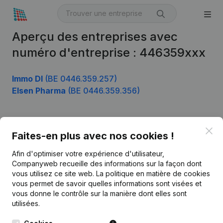
Aperçu des entreprises avec
numéro d'entreprise : 446359xxx
Immo Dl
(BE 0446.359.257)
Elsen Pharma
(BE 0446.359.356)
Clo
Produit
Faites-en plus avec nos cookies !
Informations d’entreprise
Afin d'optimiser votre expérience d'utilisateur,
Companyweb recueille des informations sur la façon dont
Monitoring
Français
vous utilisez ce site web.
La politique en matière de cookies
vous permet de savoir quelles informations sont visées et
Recherche internationale
vous donne le contrôle sur la manière dont elles sont
Kantorenpark Everest
Prospection
utilisées.
Leuvensesteenweg
iOS app
248D,