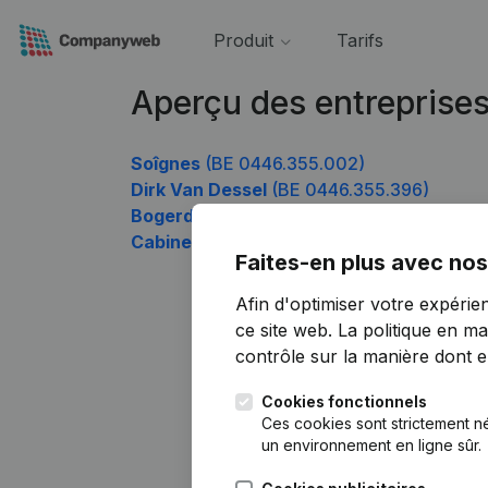
Produit
Tarifs
Aperçu des entreprise
Soîgnes
(BE 0446.355.002)
Dirk Van Dessel
(BE 0446.355.396)
Bogerd Martin
(BE 0446.355.495)
Cabinet De Revalidation De L'appareil L
Faites-en plus avec nos
Afin d'optimiser votre expérie
ce site web.
La politique en ma
contrôle sur la manière dont ell
Cookies fonctionnels
Ces cookies sont strictement n
un environnement en ligne sûr.