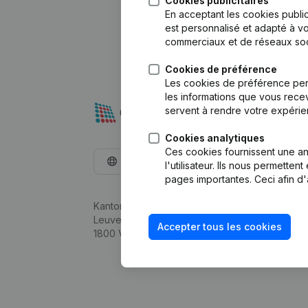
Cookies publicitaires
En acceptant les cookies public
est personnalisé et adapté à vo
commerciaux et de réseaux soc
Cookies de préférence
Les cookies de préférence per
les informations que vous recev
servent à rendre votre expérie
Cookies analytiques
Ces cookies fournissent une ana
Français
l'utilisateur. Ils nous permette
pages importantes. Ceci afin d'
Kantorenpark Everest
Leuvensesteenweg 248D,
Accepter tous les cookies
1800 Vilvoorde