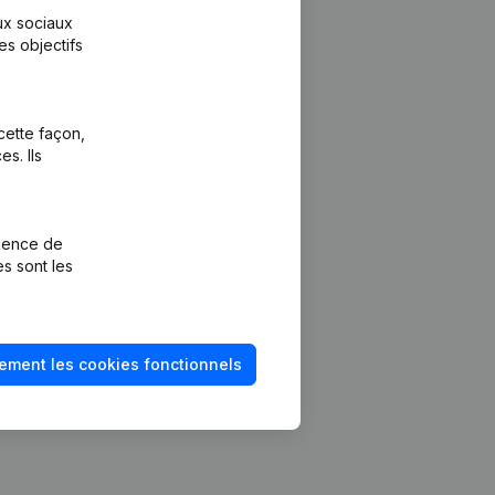
aux sociaux
es objectifs
cette façon,
s. Ils
Plateforme
vention de la
Intégrations
rience de
Intégrations
es sont les
mptes annuels
personnalisées
méro de TVA
Expérience de
paiement
solvabilité
ement les cookies fonctionnels
Contact
Tarifs