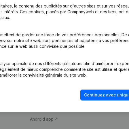
itaires, le contenu des publicités sur d'autres sites et sur vos rése
s intérêts. Ces cookies, placés par Companyweb et des tiers, ont d
iaux.
mettent de garder une trace de vos préférences personnelles. De 
ez sur notre site web sont pertinentes et adaptées à vos préférence
Produit
Thème
nce sur le web aussi conviviale que possible.
Informations
Compliance et pré
d’entreprise
fraude
lyse optimale de nos différents utilisateurs afin d'améliorer l'expé
nt également de mieux comprendre comment le site est utilisé et quell
Monitoring
Consulter des co
améliorer la convivialité générale du site web.
Recherche
Recherche de nu
internationale
Vérification de la 
Continuez avec uniqu
Prospection
iOS app
Android app