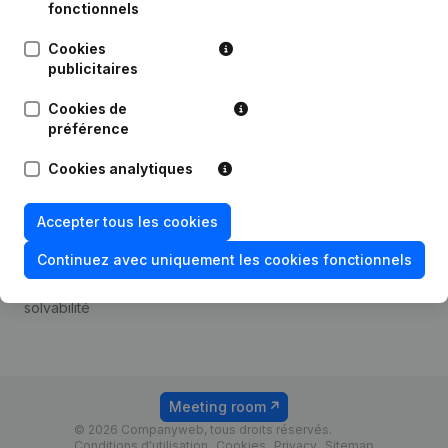
Android app
fonctionnels
Cookies
publicitaires
Thème
Plateforme
Cookies de
Compliance et prévention
Intégrations
préférence
de la fraude
Intégrations
Cookies analytiques
Consulter des comptes
personnalisées
annuels
Expérience de paiement
Accepter tous les cookies
Recherche de numéro de
Contact
TVA
Continuez avec uniquement les cookies fonctionnels
Tarifs
Vérification de la
solvabilité
Meeting room
© 2026 Companyweb, tous droits réservés.
Conditions d'utilisation
Cookies
Privacy
Sitemap