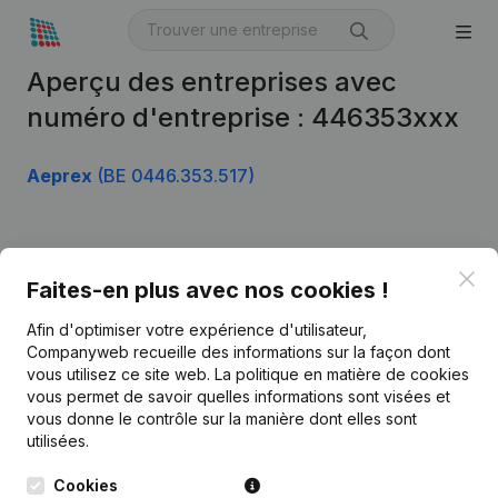
Aperçu des entreprises avec
numéro d'entreprise : 446353xxx
Aeprex
(BE 0446.353.517)
Produit
Clo
Faites-en plus avec nos cookies !
Informations d’entreprise
Afin d'optimiser votre expérience d'utilisateur,
Monitoring
Français
Companyweb recueille des informations sur la façon dont
vous utilisez ce site web.
La politique en matière de cookies
Recherche internationale
vous permet de savoir quelles informations sont visées et
vous donne le contrôle sur la manière dont elles sont
Kantorenpark Everest
Prospection
utilisées.
Leuvensesteenweg
iOS app
248D,
Cookies
1800 Vilvoorde