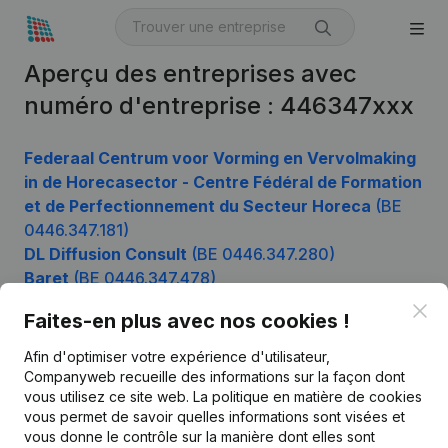
Aperçu des entreprises avec
numéro d'entreprise : 446347xxx
Federaal Centrum voor Vorming en Vervolmaking
in de Horecasector - Centre Fédéral de Formation
et de Perfectionnement du Secteur Horeca
(BE
0446.347.181)
DL Diffusion Consult
(BE 0446.347.280)
Baret
(BE 0446.347.478)
Clo
Faites-en plus avec nos cookies !
Afin d'optimiser votre expérience d'utilisateur,
Produit
Companyweb recueille des informations sur la façon dont
Informations d’entreprise
vous utilisez ce site web.
La politique en matière de cookies
vous permet de savoir quelles informations sont visées et
Monitoring
Français
vous donne le contrôle sur la manière dont elles sont