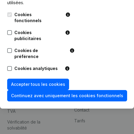
utilisées.
Recherche internationale
Cookies
Kantorenpark Everest
Prospection
fonctionnels
Leuvensesteenweg
iOS app
248D,
Cookies
1800 Vilvoorde
Android app
publicitaires
Cookies de
préférence
Thème
Plateforme
Cookies analytiques
Compliance et prévention
Intégrations
de la fraude
Intégrations
Accepter tous les cookies
Consulter des comptes
personnalisées
annuels
Continuez avec uniquement les cookies fonctionnels
Expérience de paiement
Recherche de numéro de
Contact
TVA
Tarifs
Vérification de la
solvabilité