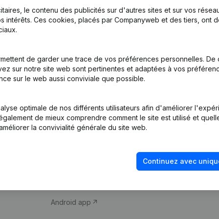
itaires, le contenu des publicités sur d'autres sites et sur vos rése
s intérêts. Ces cookies, placés par Companyweb et des tiers, ont d
iaux.
mettent de garder une trace de vos préférences personnelles. De 
ez sur notre site web sont pertinentes et adaptées à vos préférence
Produit
Thème
nce sur le web aussi conviviale que possible.
Informations
Compliance et pré
d’entreprise
fraude
lyse optimale de nos différents utilisateurs afin d'améliorer l'expé
nt également de mieux comprendre comment le site est utilisé et quell
Monitoring
Consulter des co
améliorer la convivialité générale du site web.
Recherche
Recherche de nu
internationale
Vérification de la 
Continuez avec uniqu
Prospection
iOS app
Android app