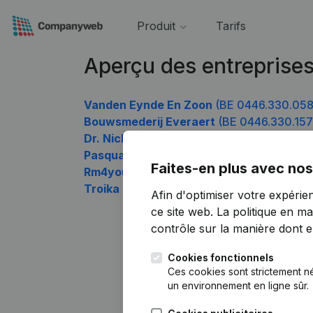
Produit
Tarifs
Aperçu des entreprise
Vanden Eynde En Zoon
(BE 0446.330.058
Bouwsmederij Everaert
(BE 0446.330.157
Dr. Nickmans - Dr. Morren
(BE 0446.330.
Pasqua
(BE 0446.330.454)
Faites-en plus avec nos
Rm4you
(BE 0446.330.850)
Troika Capital
(BE 0446.330.949)
Afin d'optimiser votre expérie
ce site web.
La politique en ma
contrôle sur la manière dont ell
Cookies fonctionnels
Ces cookies sont strictement n
un environnement en ligne sûr.