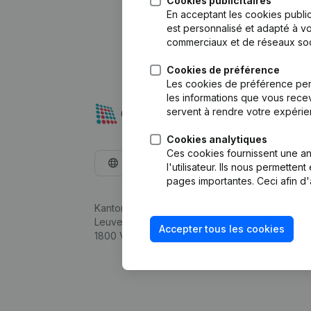
Cookies publicitaires
En acceptant les cookies public
est personnalisé et adapté à vo
commerciaux et de réseaux soc
Cookies de préférence
Les cookies de préférence per
les informations que vous recev
servent à rendre votre expérie
Cookies analytiques
Ces cookies fournissent une ana
Français
l'utilisateur. Ils nous permette
pages importantes. Ceci afin d'
Kantorenpark Everest
Leuvensesteenweg 248D,
Accepter tous les cookies
1800 Vilvoorde