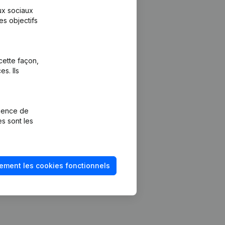
aux sociaux
es objectifs
cette façon,
s. Ils
Plateforme
vention de la
Intégrations
rience de
Intégrations
es sont les
mptes annuels
personnalisées
méro de TVA
Expérience de
paiement
solvabilité
ement les cookies fonctionnels
Contact
Tarifs