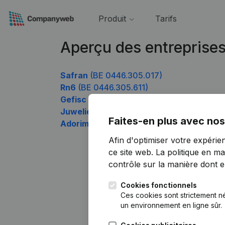
Produit
Tarifs
Aperçu des entreprise
Safran
(BE 0446.305.017)
Rn6
(BE 0446.305.611)
Gefisc
(BE 0446.305.710)
Juweliers Jehaes
(BE 0446.305.809)
Faites-en plus avec nos
Adorimmo
(BE 0446.305.908)
Afin d'optimiser votre expérie
ce site web.
La politique en ma
contrôle sur la manière dont ell
Cookies fonctionnels
Ces cookies sont strictement n
un environnement en ligne sûr.