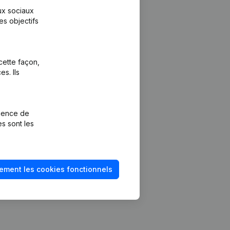
aux sociaux
es objectifs
cette façon,
s. Ils
Plateforme
vention de la
Intégrations
rience de
Intégrations
es sont les
mptes annuels
personnalisées
méro de TVA
Expérience de
paiement
solvabilité
ement les cookies fonctionnels
Contact
Tarifs