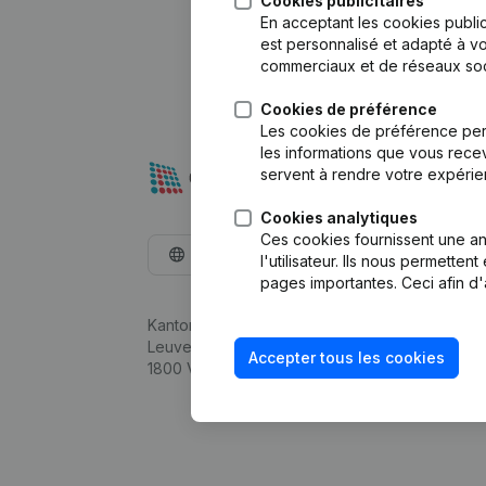
Cookies publicitaires
En acceptant les cookies public
est personnalisé et adapté à vo
commerciaux et de réseaux soc
Cookies de préférence
Les cookies de préférence per
les informations que vous recev
servent à rendre votre expérie
Cookies analytiques
Ces cookies fournissent une ana
Français
l'utilisateur. Ils nous permette
pages importantes. Ceci afin d'
Kantorenpark Everest
Leuvensesteenweg 248D,
Accepter tous les cookies
1800 Vilvoorde