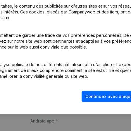
itaires, le contenu des publicités sur d'autres sites et sur vos rése
s intérêts. Ces cookies, placés par Companyweb et des tiers, ont d
iaux.
mettent de garder une trace de vos préférences personnelles. De 
ez sur notre site web sont pertinentes et adaptées à vos préférence
Produit
Thème
nce sur le web aussi conviviale que possible.
Informations
Compliance et pré
d’entreprise
fraude
lyse optimale de nos différents utilisateurs afin d'améliorer l'expé
nt également de mieux comprendre comment le site est utilisé et quell
Monitoring
Consulter des co
améliorer la convivialité générale du site web.
Recherche
Recherche de nu
internationale
Vérification de la 
Continuez avec uniqu
Prospection
iOS app
Android app