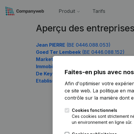
Produit
Tarifs
Aperçu des entreprise
Jean PIERRE
(BE 0446.088.053)
Goed Ter Lembeek
(BE 0446.088.152)
Marketproof
(BE 0446.088.251)
Immobiliere Daloze
(BE 0446.088.350)
Faites-en plus avec nos
De Keyser
(BE 0446.088.449)
Etablissements KALBERT
(BE 0446.088.5
Afin d'optimiser votre expérie
ce site web.
La politique en ma
contrôle sur la manière dont ell
Cookies fonctionnels
Ces cookies sont strictement n
un environnement en ligne sûr.