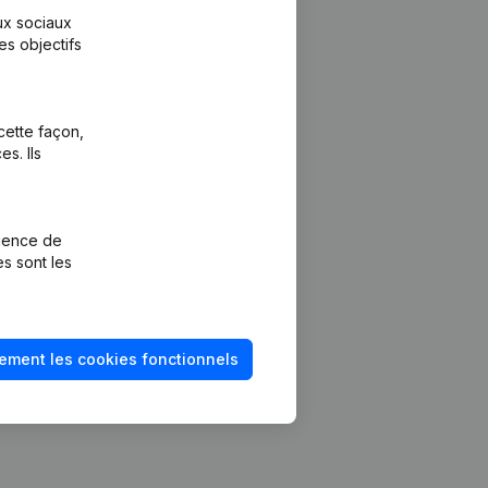
aux sociaux
es objectifs
cette façon,
s. Ils
Plateforme
vention de la
Intégrations
rience de
Intégrations
es sont les
mptes annuels
personnalisées
méro de TVA
Expérience de
paiement
solvabilité
ement les cookies fonctionnels
Contact
Tarifs