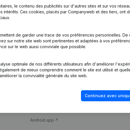
itaires, le contenu des publicités sur d'autres sites et sur vos rése
s intérêts. Ces cookies, placés par Companyweb et des tiers, ont d
iaux.
mettent de garder une trace de vos préférences personnelles. De 
ez sur notre site web sont pertinentes et adaptées à vos préférence
Produit
Thème
nce sur le web aussi conviviale que possible.
Informations
Compliance et pré
d’entreprise
fraude
lyse optimale de nos différents utilisateurs afin d'améliorer l'expé
nt également de mieux comprendre comment le site est utilisé et quell
Monitoring
Consulter des co
améliorer la convivialité générale du site web.
Recherche
Recherche de nu
internationale
Vérification de la 
Continuez avec uniqu
Prospection
iOS app
Android app