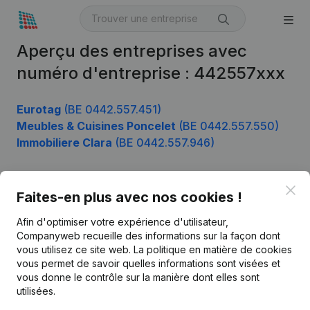
Aperçu des entreprises avec
numéro d'entreprise : 442557xxx
Eurotag
(BE 0442.557.451)
Meubles & Cuisines Poncelet
(BE 0442.557.550)
Immobiliere Clara
(BE 0442.557.946)
Clo
Faites-en plus avec nos cookies !
Produit
Afin d'optimiser votre expérience d'utilisateur,
Informations d’entreprise
Companyweb recueille des informations sur la façon dont
Monitoring
vous utilisez ce site web.
La politique en matière de cookies
Français
vous permet de savoir quelles informations sont visées et
Recherche internationale
vous donne le contrôle sur la manière dont elles sont
utilisées.
Kantorenpark Everest
Prospection
Leuvensesteenweg