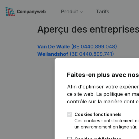
Produit
Tarifs
Aperçu des entreprise
Van De Walle
(BE 0440.899.048)
Weilandshof
(BE 0440.899.741)
Faites-en plus avec nos
Afin d'optimiser votre expérie
ce site web.
La politique en ma
contrôle sur la manière dont ell
Cookies fonctionnels
Ces cookies sont strictement n
un environnement en ligne sûr.