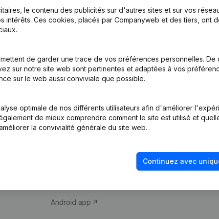
itaires, le contenu des publicités sur d'autres sites et sur vos rése
s intérêts. Ces cookies, placés par Companyweb et des tiers, ont d
iaux.
mettent de garder une trace de vos préférences personnelles. De 
ez sur notre site web sont pertinentes et adaptées à vos préférence
Produit
Thème
nce sur le web aussi conviviale que possible.
Informations
Compliance et pré
d’entreprise
fraude
lyse optimale de nos différents utilisateurs afin d'améliorer l'expé
nt également de mieux comprendre comment le site est utilisé et quell
Monitoring
Consulter des co
améliorer la convivialité générale du site web.
Recherche
Recherche de nu
internationale
Vérification de la 
Continuez avec uniqu
Prospection
iOS app
Android app