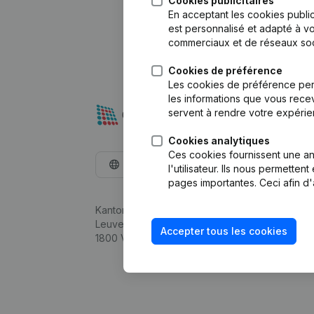
Cookies publicitaires
En acceptant les cookies public
est personnalisé et adapté à vo
commerciaux et de réseaux soc
Cookies de préférence
Les cookies de préférence per
les informations que vous recev
servent à rendre votre expérie
Cookies analytiques
Ces cookies fournissent une ana
Français
l'utilisateur. Ils nous permette
pages importantes. Ceci afin d'
Kantorenpark Everest
Leuvensesteenweg 248D,
Accepter tous les cookies
1800 Vilvoorde