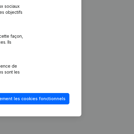
aux sociaux
es objectifs
cette façon,
s. Ils
Plateforme
vention de la
Intégrations
rience de
Intégrations
es sont les
mptes annuels
personnalisées
méro de TVA
Expérience de
paiement
solvabilité
ement les cookies fonctionnels
Contact
Tarifs