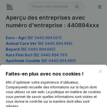
Aperçu des entreprises avec
numéro d'entreprise : 440894xxx
Euro - Agri
(BE 0440.894.001)
Animal Care Vet
(BE 0440.894.494)
Bayard
(BE 0440.894.692)
Kars Firin Scrl
(BE 0440.894.791)
Apotheek Cnudde
(BE 0440.894.989)
Clo
Faites-en plus avec nos cookies !
Produit
Afin d'optimiser votre expérience d'utilisateur,
Companyweb recueille des informations sur la façon dont
Informations d’entreprise
vous utilisez ce site web.
La politique en matière de cookies
vous permet de savoir quelles informations sont visées et
Monitoring
Français
vous donne le contrôle sur la manière dont elles sont
Recherche internationale
utilisées.