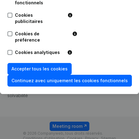
Android app
fonctionnels
Cookies
publicitaires
Thème
Plateforme
Cookies de
Compliance et prévention
Intégrations
préférence
de la fraude
Intégrations
Cookies analytiques
Consulter des comptes
personnalisées
annuels
Expérience de paiement
Accepter tous les cookies
Recherche de numéro de
Contact
TVA
Continuez avec uniquement les cookies fonctionnels
Tarifs
Vérification de la
solvabilité
Meeting room
© 2026 Companyweb, tous droits réservés.
Conditions d'utilisation
Cookies
Privacy
Sitemap