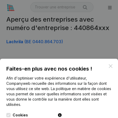
Aperçu des entreprises avec
numéro d'entreprise : 440864xxx
Lachrila
(BE 0440.864.703)
Produit
Clo
Faites-en plus avec nos cookies !
Informations d’entreprise
Afin d'optimiser votre expérience d'utilisateur,
Monitoring
Français
Companyweb recueille des informations sur la façon dont
vous utilisez ce site web.
La politique en matière de cookies
Recherche internationale
vous permet de savoir quelles informations sont visées et
vous donne le contrôle sur la manière dont elles sont
Kantorenpark Everest
Prospection
utilisées.
Leuvensesteenweg
iOS app
248D,
Cookies
1800 Vilvoorde