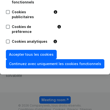
Android app
fonctionnels
Cookies
publicitaires
Thème
Plateforme
Cookies de
Compliance et prévention
Intégrations
préférence
de la fraude
Intégrations
Cookies analytiques
Consulter des comptes
personnalisées
annuels
Expérience de paiement
Accepter tous les cookies
Recherche de numéro de
Contact
TVA
Continuez avec uniquement les cookies fonctionnels
Tarifs
Vérification de la
solvabilité
Meeting room
© 2026 Companyweb, tous droits réservés.
Conditions d'utilisation
Cookies
Privacy
Sitemap