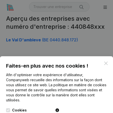
Aperçu des entreprises avec
numéro d'entreprise : 440848xxx
Le Val D'ambleve
(BE 0440.848.172)
Produit
Clo
Faites-en plus avec nos cookies !
Informations d’entreprise
Afin d'optimiser votre expérience d'utilisateur,
Monitoring
Français
Companyweb recueille des informations sur la façon dont
vous utilisez ce site web.
La politique en matière de cookies
Recherche internationale
vous permet de savoir quelles informations sont visées et
vous donne le contrôle sur la manière dont elles sont
Kantorenpark Everest
Prospection
utilisées.
Leuvensesteenweg
iOS app
248D,
Cookies
1800 Vilvoorde