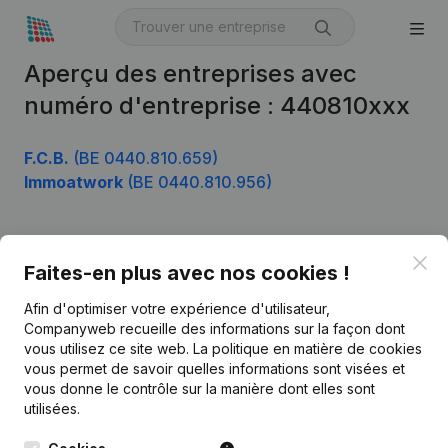
Aperçu des entreprises avec
numéro d'entreprise : 440810xxx
F.C.B.
(BE 0440.810.659)
Immoatwork
(BE 0440.810.956)
Clo
Produit
Faites-en plus avec nos cookies !
Informations d’entreprise
Afin d'optimiser votre expérience d'utilisateur,
Companyweb recueille des informations sur la façon dont
Monitoring
Français
vous utilisez ce site web.
La politique en matière de cookies
vous permet de savoir quelles informations sont visées et
Recherche internationale
vous donne le contrôle sur la manière dont elles sont
Kantorenpark Everest
Prospection
utilisées.
Leuvensesteenweg
iOS app
248D,