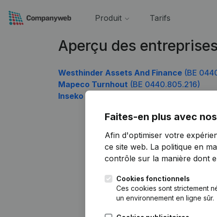
Produit
Tarifs
Aperçu des entreprise
Westhinder Assets And Finance
(BE 0440
Mapeco Turnhout
(BE 0440.805.216)
Inseko
(BE 0440.805.612)
Faites-en plus avec nos
Afin d'optimiser votre expérie
ce site web.
La politique en ma
contrôle sur la manière dont ell
Cookies fonctionnels
Ces cookies sont strictement n
un environnement en ligne sûr.