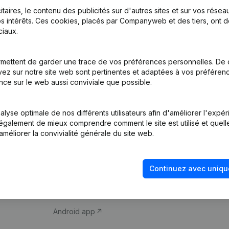
itaires, le contenu des publicités sur d'autres sites et sur vos rése
s intérêts. Ces cookies, placés par Companyweb et des tiers, ont d
iaux.
mettent de garder une trace de vos préférences personnelles. De 
ez sur notre site web sont pertinentes et adaptées à vos préférence
Produit
Thème
nce sur le web aussi conviviale que possible.
Informations
Compliance et pré
d’entreprise
fraude
lyse optimale de nos différents utilisateurs afin d'améliorer l'expé
nt également de mieux comprendre comment le site est utilisé et quell
Monitoring
Consulter des co
améliorer la convivialité générale du site web.
Recherche
Recherche de nu
internationale
Vérification de la 
Continuez avec uniqu
Prospection
iOS app
Android app