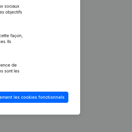
aux sociaux
es objectifs
cette façon,
s. Ils
Plateforme
vention de la
Intégrations
rience de
Intégrations
es sont les
mptes annuels
personnalisées
méro de TVA
Expérience de
paiement
solvabilité
ement les cookies fonctionnels
Contact
Tarifs