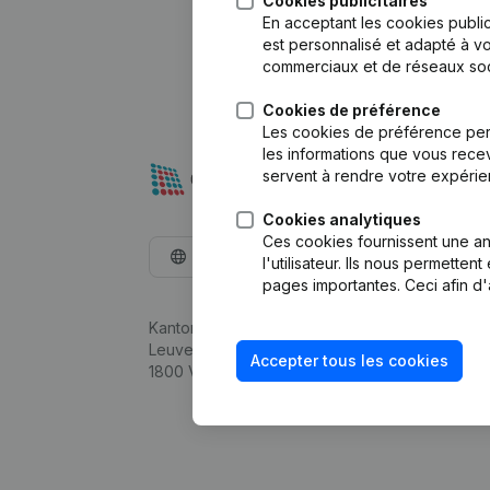
Cookies publicitaires
En acceptant les cookies public
est personnalisé et adapté à vo
commerciaux et de réseaux soc
Cookies de préférence
Les cookies de préférence per
les informations que vous recev
servent à rendre votre expérie
Cookies analytiques
Ces cookies fournissent une ana
Français
l'utilisateur. Ils nous permette
pages importantes. Ceci afin d'
Kantorenpark Everest
Leuvensesteenweg 248D,
Accepter tous les cookies
1800 Vilvoorde