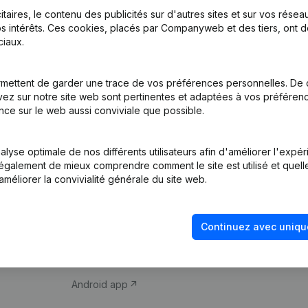
itaires, le contenu des publicités sur d'autres sites et sur vos rése
s intérêts. Ces cookies, placés par Companyweb et des tiers, ont d
iaux.
mettent de garder une trace de vos préférences personnelles. De 
ez sur notre site web sont pertinentes et adaptées à vos préférence
Produit
Thème
nce sur le web aussi conviviale que possible.
Informations
Compliance et pré
d’entreprise
fraude
lyse optimale de nos différents utilisateurs afin d'améliorer l'expé
nt également de mieux comprendre comment le site est utilisé et quell
Monitoring
Consulter des co
améliorer la convivialité générale du site web.
Recherche
Recherche de nu
internationale
Vérification de la 
Continuez avec uniqu
Prospection
iOS app
Android app