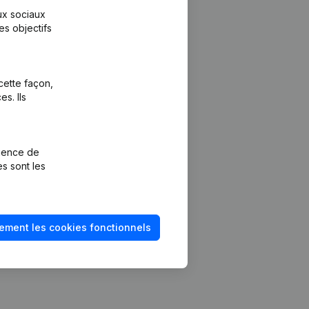
aux sociaux
es objectifs
cette façon,
s. Ils
Plateforme
vention de la
Intégrations
rience de
Intégrations
es sont les
mptes annuels
personnalisées
méro de TVA
Expérience de
paiement
solvabilité
ement les cookies fonctionnels
Contact
Tarifs