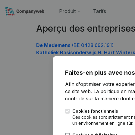
Produit
Tarifs
Aperçu des entreprise
De Medemens
(BE 0428.692.191)
Katholiek Basisonderwijs H. Hart Winter
Faites-en plus avec nos
Afin d'optimiser votre expérie
ce site web.
La politique en ma
contrôle sur la manière dont ell
Cookies fonctionnels
Ces cookies sont strictement n
un environnement en ligne sûr.