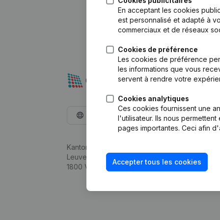
Cookies publicitaires
En acceptant les cookies public
est personnalisé et adapté à vo
commerciaux et de réseaux soc
Cookies de préférence
Les cookies de préférence per
les informations que vous recev
servent à rendre votre expérie
Cookies analytiques
Ces cookies fournissent une ana
Français
l'utilisateur. Ils nous permette
pages importantes. Ceci afin d'
Kantorenpark Everest
Leuvensesteenweg 248D,
Accepter tous les cookies
1800 Vilvoorde