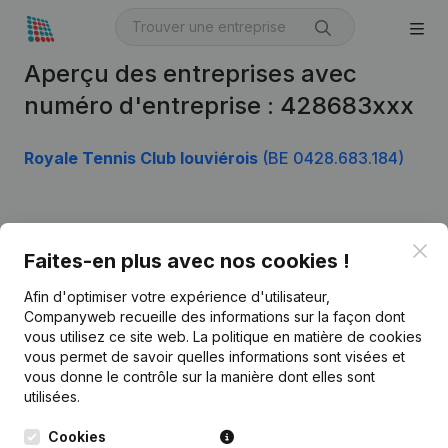
Aperçu des entreprises avec
numéro d'entreprise : 428683xxx
Royale Tennis Club louviérois
(BE 0428.683.184)
Produit
Clo
Faites-en plus avec nos cookies !
Informations d’entreprise
Afin d'optimiser votre expérience d'utilisateur,
Monitoring
Français
Companyweb recueille des informations sur la façon dont
vous utilisez ce site web.
La politique en matière de cookies
Recherche internationale
vous permet de savoir quelles informations sont visées et
vous donne le contrôle sur la manière dont elles sont
Kantorenpark Everest
Prospection
utilisées.
Leuvensesteenweg
iOS app
248D,
Cookies
1800 Vilvoorde