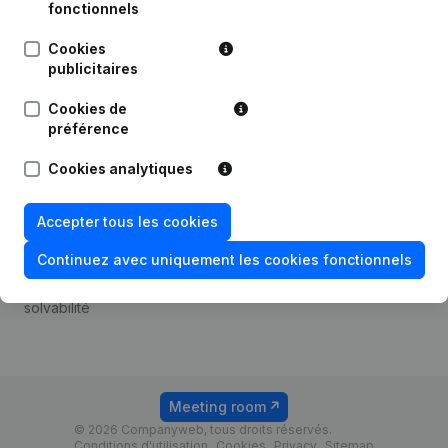
Android app
fonctionnels
Cookies
publicitaires
Thème
Plateforme
Cookies de
Compliance et prévention
Intégrations
préférence
de la fraude
Intégrations
Cookies analytiques
Consulter des comptes
personnalisées
annuels
Expérience de paiement
Accepter tous les cookies
Recherche de numéro de
Contact
TVA
Continuez avec uniquement les cookies fonctionnels
Tarifs
Vérification de la
solvabilité
Meeting room
© 2026 Companyweb, tous droits réservés.
Conditions d'utilisation
Cookies
Privacy
Sitemap