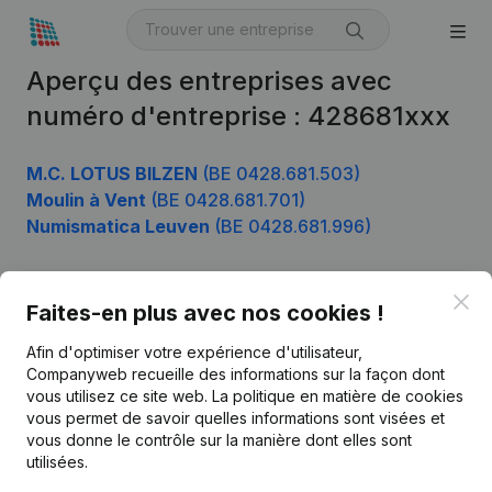
Aperçu des entreprises avec
numéro d'entreprise : 428681xxx
M.C. LOTUS BILZEN
(BE 0428.681.503)
Moulin à Vent
(BE 0428.681.701)
Numismatica Leuven
(BE 0428.681.996)
Clo
Faites-en plus avec nos cookies !
Produit
Afin d'optimiser votre expérience d'utilisateur,
Informations d’entreprise
Companyweb recueille des informations sur la façon dont
Monitoring
vous utilisez ce site web.
La politique en matière de cookies
Français
vous permet de savoir quelles informations sont visées et
Recherche internationale
vous donne le contrôle sur la manière dont elles sont
utilisées.
Kantorenpark Everest
Prospection
Leuvensesteenweg