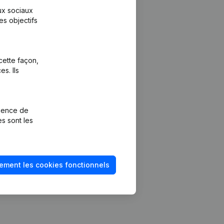
aux sociaux
es objectifs
cette façon,
s. Ils
Plateforme
vention de la
Intégrations
rience de
Intégrations
es sont les
mptes annuels
personnalisées
méro de TVA
Expérience de
paiement
solvabilité
ement les cookies fonctionnels
Contact
Tarifs