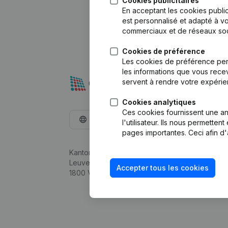
Cookies publicitaires
En acceptant les cookies public
est personnalisé et adapté à vo
commerciaux et de réseaux soc
Cookies de préférence
Les cookies de préférence per
les informations que vous recev
servent à rendre votre expérie
Cookies analytiques
Ces cookies fournissent une ana
Français
l'utilisateur. Ils nous permette
pages importantes. Ceci afin d'
Kantorenpark Everest
Leuvensesteenweg 248D,
Accepter tous les cookies
1800 Vilvoorde