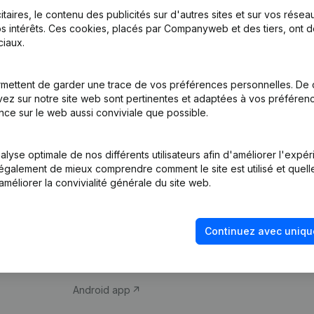
itaires, le contenu des publicités sur d'autres sites et sur vos rése
s intérêts. Ces cookies, placés par Companyweb et des tiers, ont d
iaux.
mettent de garder une trace de vos préférences personnelles. De 
ez sur notre site web sont pertinentes et adaptées à vos préférence
Produit
Thème
nce sur le web aussi conviviale que possible.
Informations
Compliance et pré
d’entreprise
fraude
lyse optimale de nos différents utilisateurs afin d'améliorer l'expé
nt également de mieux comprendre comment le site est utilisé et quell
Monitoring
Consulter des co
améliorer la convivialité générale du site web.
Recherche
Recherche de nu
internationale
Vérification de la 
Continuez avec uniqu
Prospection
iOS app
Android app