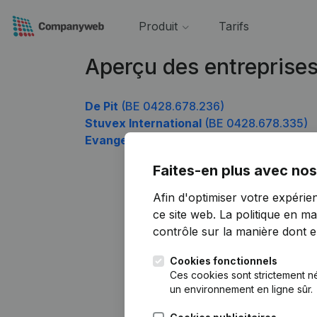
Produit
Tarifs
Aperçu des entreprise
De Pit
(BE 0428.678.236)
Stuvex International
(BE 0428.678.335)
Evangelische Gemeente Maranatha
(BE 
Faites-en plus avec nos
Afin d'optimiser votre expérie
ce site web.
La politique en ma
contrôle sur la manière dont ell
Cookies fonctionnels
Ces cookies sont strictement n
un environnement en ligne sûr.