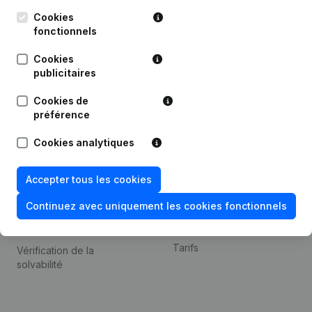
Kantorenpark Everest
Prospection
Leuvensesteenweg
Cookies
iOS app
248D,
fonctionnels
1800 Vilvoorde
Android app
Cookies
publicitaires
Cookies de
Thème
Plateforme
préférence
Compliance et prévention
Intégrations
Cookies analytiques
de la fraude
Intégrations
Consulter des comptes
personnalisées
Accepter tous les cookies
annuels
Expérience de paiement
Continuez avec uniquement les cookies fonctionnels
Recherche de numéro de
Contact
TVA
Tarifs
Vérification de la
solvabilité