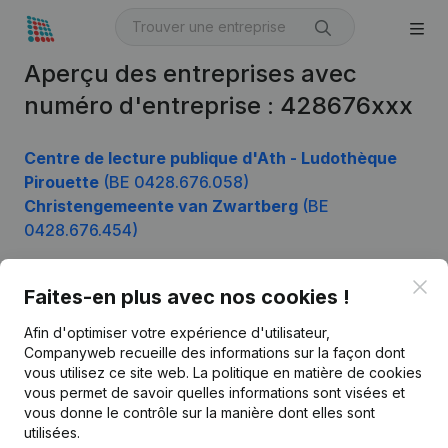
Aperçu des entreprises avec
numéro d'entreprise : 428676xxx
Centre de lecture publique d'Ath - Ludothèque
Pirouette
(BE 0428.676.058)
Christengemeente van Zwartberg
(BE
0428.676.454)
Clo
Faites-en plus avec nos cookies !
Produit
Afin d'optimiser votre expérience d'utilisateur,
Informations d’entreprise
Companyweb recueille des informations sur la façon dont
vous utilisez ce site web.
La politique en matière de cookies
Monitoring
Français
vous permet de savoir quelles informations sont visées et
vous donne le contrôle sur la manière dont elles sont
Recherche internationale
utilisées.