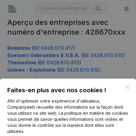
Aperçu des entreprises avec
numéro d'entreprise : 428670xxx
Romimmo
(BE 0428.670.417)
Soetaert Gebroeders B.V.B.A.
(BE 0428.670.615)
Themashoe
(BE 0428.670.813)
Usimex - Exploitatie
(BE 0428.670.912)
Clo
Faites-en plus avec nos cookies !
Produit
Afin d'optimiser votre expérience d'utilisateur,
Informations d’entreprise
Companyweb recueille des informations sur la façon dont
vous utilisez ce site web.
La politique en matière de cookies
Monitoring
Français
vous permet de savoir quelles informations sont visées et
vous donne le contrôle sur la manière dont elles sont
Recherche internationale
utilisées.