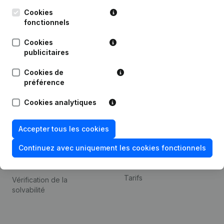
Kantorenpark Everest
Prospection
Leuvensesteenweg
Cookies
iOS app
248D,
fonctionnels
1800 Vilvoorde
Android app
Cookies
publicitaires
Cookies de
Thème
Plateforme
préférence
Compliance et prévention
Intégrations
Cookies analytiques
de la fraude
Intégrations
Consulter des comptes
personnalisées
Accepter tous les cookies
annuels
Expérience de paiement
Continuez avec uniquement les cookies fonctionnels
Recherche de numéro de
Contact
TVA
Tarifs
Vérification de la
solvabilité