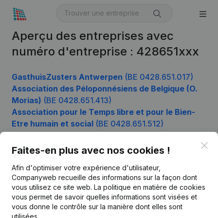
Aperçu des entreprises avec
numéro d'entreprise : 428651xxx
GasthuisZusters Antwerpen
(BE 0428.651.017)
Association des Péloponnésiens de Belgique (O.
Morias)
(BE 0428.651.413)
Association pour le Temps libre et pour le Bien-
Etre humain et social
(BE 0428.651.512)
Clo
Faites-en plus avec nos cookies !
Produit
Afin d'optimiser votre expérience d'utilisateur,
Companyweb recueille des informations sur la façon dont
Informations d’entreprise
vous utilisez ce site web.
La politique en matière de cookies
vous permet de savoir quelles informations sont visées et
Monitoring
Français
vous donne le contrôle sur la manière dont elles sont
Recherche internationale
utilisées.