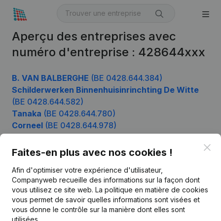
Aperçu des entreprises avec
numéro d'entreprise : 428644xxx
B. VAN BALBERGHE
(BE 0428.644.384)
Schilderwerken Binnenhuisinrinchting De Witte
(BE 0428.644.582)
Tanaka
(BE 0428.644.780)
Corneel
(BE 0428.644.978)
Clo
Faites-en plus avec nos cookies !
Produit
Afin d'optimiser votre expérience d'utilisateur,
Companyweb recueille des informations sur la façon dont
Informations d’entreprise
vous utilisez ce site web.
La politique en matière de cookies
vous permet de savoir quelles informations sont visées et
Monitoring
Français
vous donne le contrôle sur la manière dont elles sont
Recherche internationale
utilisées.