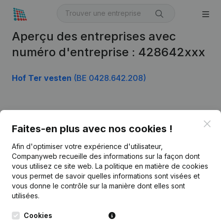
Aperçu des entreprises avec
numéro d'entreprise : 428642xxx
Hof Ter vesten
(BE 0428.642.208)
Produit
Clo
Faites-en plus avec nos cookies !
Informations d’entreprise
Afin d'optimiser votre expérience d'utilisateur,
Monitoring
Français
Companyweb recueille des informations sur la façon dont
vous utilisez ce site web.
La politique en matière de cookies
Recherche internationale
vous permet de savoir quelles informations sont visées et
vous donne le contrôle sur la manière dont elles sont
Kantorenpark Everest
Prospection
utilisées.
Leuvensesteenweg
iOS app
248D,
Cookies
1800 Vilvoorde