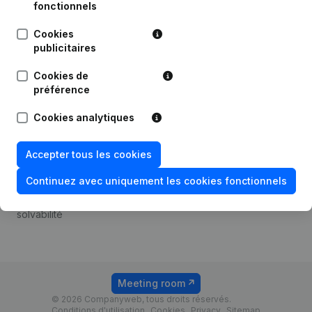
Android app
fonctionnels
Cookies
publicitaires
Thème
Plateforme
Cookies de
Compliance et prévention
Intégrations
préférence
de la fraude
Intégrations
Cookies analytiques
Consulter des comptes
personnalisées
annuels
Expérience de paiement
Accepter tous les cookies
Recherche de numéro de
Contact
TVA
Continuez avec uniquement les cookies fonctionnels
Tarifs
Vérification de la
solvabilité
Meeting room
© 2026 Companyweb, tous droits réservés.
Conditions d'utilisation
Cookies
Privacy
Sitemap