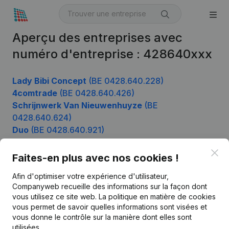
Aperçu des entreprises avec
numéro d'entreprise : 428640xxx
Lady Bibi Concept
(BE 0428.640.228)
4comtrade
(BE 0428.640.426)
Schrijnwerk Van Nieuwenhuyze
(BE
0428.640.624)
Duo
(BE 0428.640.921)
Clo
Faites-en plus avec nos cookies !
Produit
Afin d'optimiser votre expérience d'utilisateur,
Companyweb recueille des informations sur la façon dont
Informations d’entreprise
vous utilisez ce site web.
La politique en matière de cookies
vous permet de savoir quelles informations sont visées et
Monitoring
Français
vous donne le contrôle sur la manière dont elles sont
Recherche internationale
utilisées.