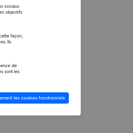
aux sociaux
es objectifs
cette façon,
s. Ils
Plateforme
vention de la
Intégrations
rience de
Intégrations
es sont les
mptes annuels
personnalisées
méro de TVA
Expérience de
paiement
solvabilité
ement les cookies fonctionnels
Contact
Tarifs