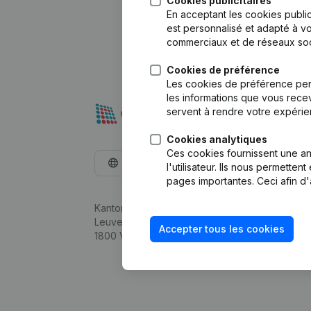
Cookies publicitaires
En acceptant les cookies public
est personnalisé et adapté à vo
commerciaux et de réseaux soc
Cookies de préférence
Les cookies de préférence per
les informations que vous recev
servent à rendre votre expérie
Cookies analytiques
Ces cookies fournissent une ana
Français
l'utilisateur. Ils nous permette
pages importantes. Ceci afin d'
Kantorenpark Everest
Leuvensesteenweg 248D,
Accepter tous les cookies
1800 Vilvoorde