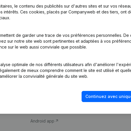
itaires, le contenu des publicités sur d'autres sites et sur vos rése
s intérêts. Ces cookies, placés par Companyweb et des tiers, ont d
iaux.
mettent de garder une trace de vos préférences personnelles. De 
ez sur notre site web sont pertinentes et adaptées à vos préférence
Produit
Thème
nce sur le web aussi conviviale que possible.
Informations
Compliance et pré
d’entreprise
fraude
lyse optimale de nos différents utilisateurs afin d'améliorer l'expé
nt également de mieux comprendre comment le site est utilisé et quell
Monitoring
Consulter des co
améliorer la convivialité générale du site web.
Recherche
Recherche de nu
internationale
Vérification de la 
Continuez avec uniqu
Prospection
iOS app
Android app