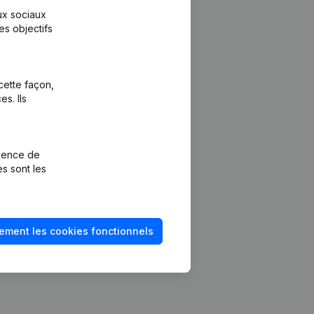
aux sociaux
es objectifs
cette façon,
s. Ils
Plateforme
vention de la
Intégrations
rience de
Intégrations
es sont les
mptes annuels
personnalisées
méro de TVA
Expérience de
paiement
solvabilité
ement les cookies fonctionnels
Contact
Tarifs