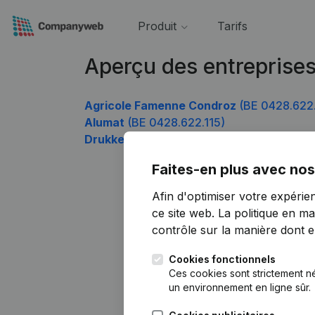
Produit
Tarifs
Aperçu des entreprise
Agricole Famenne Condroz
(BE 0428.622
Alumat
(BE 0428.622.115)
Drukkerij Arijs
(BE 0428.622.808)
Faites-en plus avec nos
Afin d'optimiser votre expérie
ce site web.
La politique en ma
contrôle sur la manière dont ell
Cookies fonctionnels
Ces cookies sont strictement n
un environnement en ligne sûr.