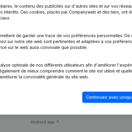
itaires, le contenu des publicités sur d'autres sites et sur vos rése
s intérêts. Ces cookies, placés par Companyweb et des tiers, ont d
iaux.
mettent de garder une trace de vos préférences personnelles. De 
ez sur notre site web sont pertinentes et adaptées à vos préférence
Produit
Thème
nce sur le web aussi conviviale que possible.
Informations
Compliance et pré
d’entreprise
fraude
lyse optimale de nos différents utilisateurs afin d'améliorer l'expé
nt également de mieux comprendre comment le site est utilisé et quell
Monitoring
Consulter des co
améliorer la convivialité générale du site web.
Recherche
Recherche de nu
internationale
Vérification de la 
Continuez avec uniqu
Prospection
iOS app
Android app