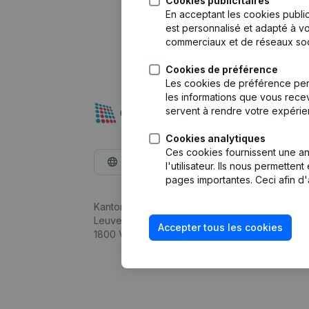
Cookies publicitaires
En acceptant les cookies public
est personnalisé et adapté à vo
commerciaux et de réseaux soc
Cookies de préférence
Les cookies de préférence per
les informations que vous recev
servent à rendre votre expérie
Cookies analytiques
Ces cookies fournissent une ana
Français
l'utilisateur. Ils nous permette
pages importantes. Ceci afin d'
Kantorenpark Everest
Leuvensesteenweg 248D,
Accepter tous les cookies
1800 Vilvoorde