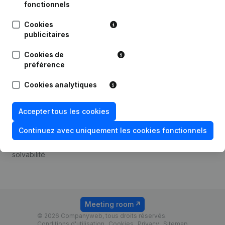
Android app
fonctionnels
Cookies
publicitaires
Thème
Plateforme
Cookies de
Compliance et prévention
Intégrations
préférence
de la fraude
Intégrations
Cookies analytiques
Consulter des comptes
personnalisées
annuels
Expérience de paiement
Accepter tous les cookies
Recherche de numéro de
Contact
TVA
Continuez avec uniquement les cookies fonctionnels
Tarifs
Vérification de la
solvabilité
Meeting room
© 2026 Companyweb, tous droits réservés.
Conditions d'utilisation
Cookies
Privacy
Sitemap