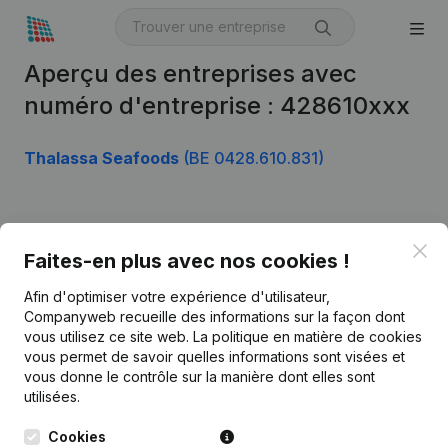
Aperçu des entreprises avec
numéro d'entreprise : 428610xxx
Thalassa Seafoods
(BE 0428.610.831)
Produit
Clo
Faites-en plus avec nos cookies !
Informations d’entreprise
Afin d'optimiser votre expérience d'utilisateur,
Monitoring
Français
Companyweb recueille des informations sur la façon dont
vous utilisez ce site web.
La politique en matière de cookies
Recherche internationale
vous permet de savoir quelles informations sont visées et
vous donne le contrôle sur la manière dont elles sont
Kantorenpark Everest
Prospection
utilisées.
Leuvensesteenweg
iOS app
248D,
Cookies
1800 Vilvoorde