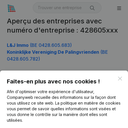
Aperçu des entreprises avec
numéro d'entreprise : 428605xxx
L&J Immo
(BE 0428.605.683)
Koninklijke Vereniging De Palingvrienden
(BE
0428.605.782)
Clo
Faites-en plus avec nos cookies !
Produit
Afin d'optimiser votre expérience d'utilisateur,
Informations d’entreprise
Companyweb recueille des informations sur la façon dont
Monitoring
vous utilisez ce site web.
La politique en matière de cookies
Français
vous permet de savoir quelles informations sont visées et
Recherche internationale
vous donne le contrôle sur la manière dont elles sont
utilisées.
Kantorenpark Everest
Prospection
Leuvensesteenweg