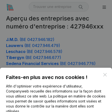
Aperçu des entreprises avec
numéro d'entreprise : 427946xxx
J.M.D.
(BE 0427.946.182)
Lauwers
(BE 0427.946.479)
Leschaco
(BE 0427.946.578)
Tibergyn
(BE 0427.946.677)
Sedena Financial Services
(BE 0427.946.776)
Clo
Faites-en plus avec nos cookies !
Produit
Afin d'optimiser votre expérience d'utilisateur,
Companyweb recueille des informations sur la façon dont
Informations d’entreprise
vous utilisez ce site web.
La politique en matière de cookies
vous permet de savoir quelles informations sont visées et
Monitoring
Français
vous donne le contrôle sur la manière dont elles sont
Recherche internationale
utilisées.