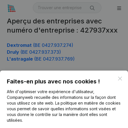
Aperçu des entreprises avec
numéro d'entreprise : 427937xxx
Dextromat
(BE 0427.937.274)
Druly
(BE 0427.937.373)
L'astragale
(BE 0427.937.769)
Clo
Faites-en plus avec nos cookies !
Produit
Afin d'optimiser votre expérience d'utilisateur,
Informations d’entreprise
Companyweb recueille des informations sur la façon dont
Monitoring
vous utilisez ce site web.
La politique en matière de cookies
Français
vous permet de savoir quelles informations sont visées et
Recherche internationale
vous donne le contrôle sur la manière dont elles sont
utilisées.
Kantorenpark Everest
Prospection
Leuvensesteenweg