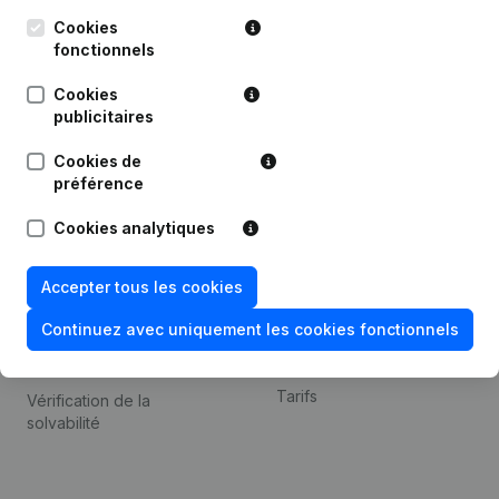
Kantorenpark Everest
Prospection
Leuvensesteenweg
Cookies
iOS app
248D,
fonctionnels
1800 Vilvoorde
Android app
Cookies
publicitaires
Cookies de
Thème
Plateforme
préférence
Compliance et prévention
Intégrations
Cookies analytiques
de la fraude
Intégrations
Consulter des comptes
personnalisées
Accepter tous les cookies
annuels
Expérience de paiement
Continuez avec uniquement les cookies fonctionnels
Recherche de numéro de
Contact
TVA
Tarifs
Vérification de la
solvabilité