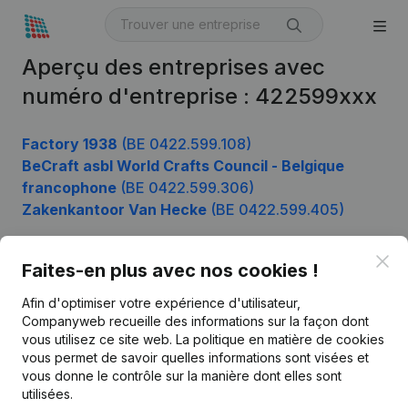
Aperçu des entreprises avec
numéro d'entreprise : 422599xxx
Factory 1938
(BE 0422.599.108)
BeCraft asbl World Crafts Council - Belgique
francophone
(BE 0422.599.306)
Zakenkantoor Van Hecke
(BE 0422.599.405)
Clo
Faites-en plus avec nos cookies !
Produit
Afin d'optimiser votre expérience d'utilisateur,
Informations d’entreprise
Companyweb recueille des informations sur la façon dont
vous utilisez ce site web.
La politique en matière de cookies
Monitoring
Français
vous permet de savoir quelles informations sont visées et
vous donne le contrôle sur la manière dont elles sont
Recherche internationale
utilisées.