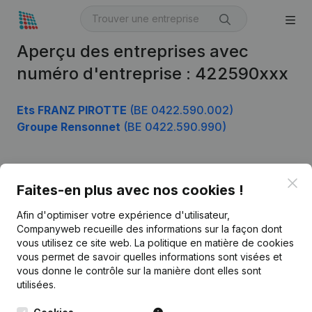
Aperçu des entreprises avec
numéro d'entreprise : 422590xxx
Ets FRANZ PIROTTE
(BE 0422.590.002)
Groupe Rensonnet
(BE 0422.590.990)
Clo
Produit
Faites-en plus avec nos cookies !
Informations d’entreprise
Afin d'optimiser votre expérience d'utilisateur,
Companyweb recueille des informations sur la façon dont
Monitoring
Français
vous utilisez ce site web.
La politique en matière de cookies
vous permet de savoir quelles informations sont visées et
Recherche internationale
vous donne le contrôle sur la manière dont elles sont
Kantorenpark Everest
Prospection
utilisées.
Leuvensesteenweg
iOS app
248D,