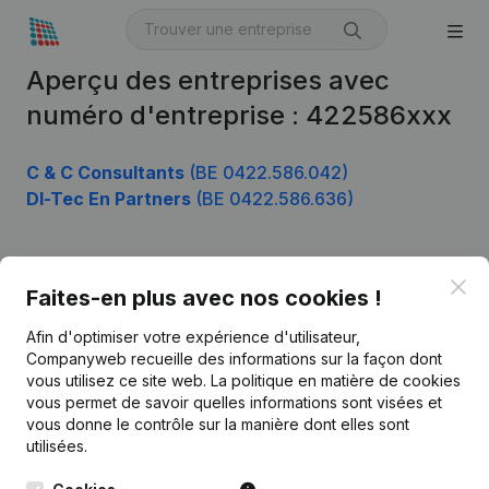
Aperçu des entreprises avec
numéro d'entreprise : 422586xxx
C & C Consultants
(BE 0422.586.042)
Dl-Tec En Partners
(BE 0422.586.636)
Clo
Produit
Faites-en plus avec nos cookies !
Informations d’entreprise
Afin d'optimiser votre expérience d'utilisateur,
Companyweb recueille des informations sur la façon dont
Monitoring
Français
vous utilisez ce site web.
La politique en matière de cookies
vous permet de savoir quelles informations sont visées et
Recherche internationale
vous donne le contrôle sur la manière dont elles sont
Kantorenpark Everest
Prospection
utilisées.
Leuvensesteenweg
iOS app
248D,