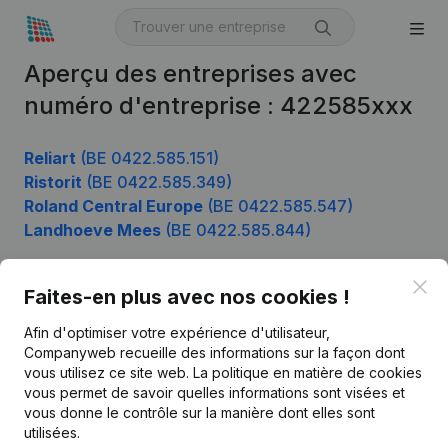
Aperçu des entreprises avec
numéro d'entreprise : 422585xxx
Reliart
(BE 0422.585.151)
Ristorit
(BE 0422.585.349)
Roland Central Europe
(BE 0422.585.547)
Landhoeve Mees
(BE 0422.585.844)
Clo
Faites-en plus avec nos cookies !
Produit
Afin d'optimiser votre expérience d'utilisateur,
Informations d’entreprise
Companyweb recueille des informations sur la façon dont
vous utilisez ce site web.
La politique en matière de cookies
Monitoring
Français
vous permet de savoir quelles informations sont visées et
vous donne le contrôle sur la manière dont elles sont
Recherche internationale
utilisées.