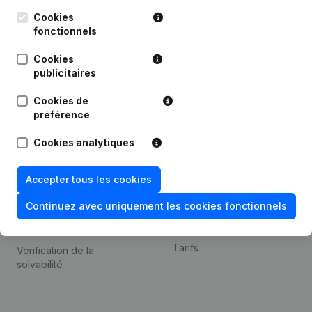
Kantorenpark Everest
Prospection
Leuvensesteenweg
Cookies
iOS app
248D,
fonctionnels
1800 Vilvoorde
Android app
Cookies
publicitaires
Cookies de
Thème
Plateforme
préférence
Compliance et prévention
Intégrations
Cookies analytiques
de la fraude
Intégrations
Consulter des comptes
personnalisées
Accepter tous les cookies
annuels
Expérience de paiement
Continuez avec uniquement les cookies fonctionnels
Recherche de numéro de
Contact
TVA
Tarifs
Vérification de la
solvabilité