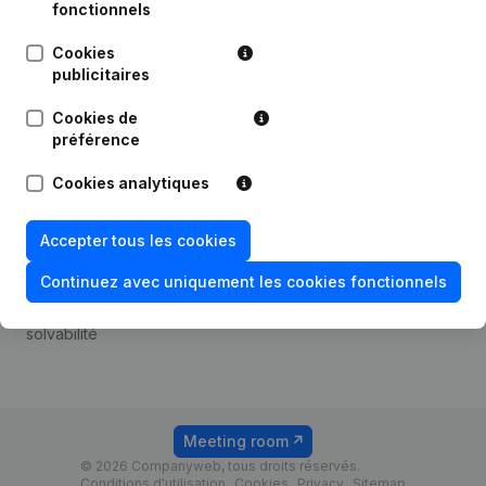
Android app
fonctionnels
Cookies
publicitaires
Thème
Plateforme
Cookies de
Compliance et prévention
Intégrations
préférence
de la fraude
Intégrations
Cookies analytiques
Consulter des comptes
personnalisées
annuels
Expérience de paiement
Accepter tous les cookies
Recherche de numéro de
Contact
TVA
Continuez avec uniquement les cookies fonctionnels
Tarifs
Vérification de la
solvabilité
Meeting room
© 2026 Companyweb, tous droits réservés.
Conditions d'utilisation
Cookies
Privacy
Sitemap