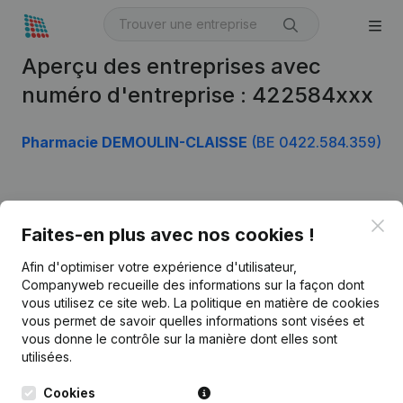
Aperçu des entreprises avec
numéro d'entreprise : 422584xxx
Pharmacie DEMOULIN-CLAISSE
(BE 0422.584.359)
Produit
Clo
Faites-en plus avec nos cookies !
Informations d’entreprise
Afin d'optimiser votre expérience d'utilisateur,
Monitoring
Français
Companyweb recueille des informations sur la façon dont
vous utilisez ce site web.
La politique en matière de cookies
Recherche internationale
vous permet de savoir quelles informations sont visées et
vous donne le contrôle sur la manière dont elles sont
Kantorenpark Everest
Prospection
utilisées.
Leuvensesteenweg
iOS app
248D,
Cookies
1800 Vilvoorde