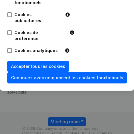
Android app
fonctionnels
Cookies
publicitaires
Thème
Plateforme
Cookies de
Compliance et prévention
Intégrations
préférence
de la fraude
Intégrations
Cookies analytiques
Consulter des comptes
personnalisées
annuels
Expérience de paiement
Accepter tous les cookies
Recherche de numéro de
Contact
TVA
Continuez avec uniquement les cookies fonctionnels
Tarifs
Vérification de la
solvabilité
Meeting room
© 2026 Companyweb, tous droits réservés.
Conditions d'utilisation
Cookies
Privacy
Sitemap