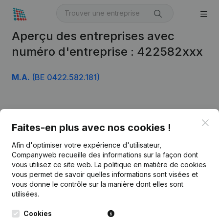
Aperçu des entreprises avec
numéro d'entreprise : 422582xxx
M.A.
(BE 0422.582.181)
Produit
Clo
Faites-en plus avec nos cookies !
Informations d’entreprise
Afin d'optimiser votre expérience d'utilisateur,
Monitoring
Français
Companyweb recueille des informations sur la façon dont
vous utilisez ce site web.
La politique en matière de cookies
Recherche internationale
vous permet de savoir quelles informations sont visées et
vous donne le contrôle sur la manière dont elles sont
Kantorenpark Everest
Prospection
utilisées.
Leuvensesteenweg
iOS app
248D,
Cookies
1800 Vilvoorde