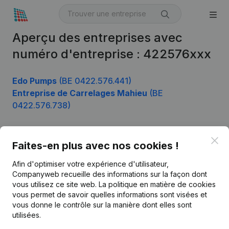
Aperçu des entreprises avec
numéro d'entreprise : 422576xxx
Edo Pumps
(BE 0422.576.441)
Entreprise de Carrelages Mahieu
(BE
0422.576.738)
Clo
Faites-en plus avec nos cookies !
Produit
Afin d'optimiser votre expérience d'utilisateur,
Informations d’entreprise
Companyweb recueille des informations sur la façon dont
Monitoring
vous utilisez ce site web.
La politique en matière de cookies
Français
vous permet de savoir quelles informations sont visées et
Recherche internationale
vous donne le contrôle sur la manière dont elles sont
utilisées.
Kantorenpark Everest
Prospection
Leuvensesteenweg