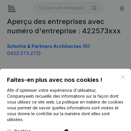
Aperçu des entreprises avec
numéro d'entreprise : 422573xxx
Schotte & Partners Architectes
(BE
0422.573.273)
Clo
Produit
Faites-en plus avec nos cookies !
Informations d’entreprise
Afin d'optimiser votre expérience d'utilisateur,
Companyweb recueille des informations sur la façon dont
Monitoring
Français
vous utilisez ce site web.
La politique en matière de cookies
vous permet de savoir quelles informations sont visées et
Recherche internationale
vous donne le contrôle sur la manière dont elles sont
Kantorenpark Everest
Prospection
utilisées.
Leuvensesteenweg
iOS app
248D,