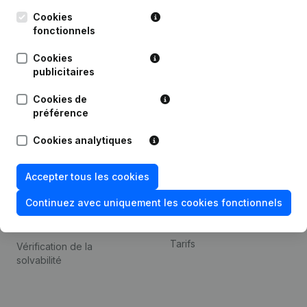
Kantorenpark Everest
Prospection
Leuvensesteenweg
Cookies
iOS app
248D,
fonctionnels
1800 Vilvoorde
Android app
Cookies
publicitaires
Cookies de
Thème
Plateforme
préférence
Compliance et prévention
Intégrations
Cookies analytiques
de la fraude
Intégrations
Consulter des comptes
personnalisées
Accepter tous les cookies
annuels
Expérience de paiement
Continuez avec uniquement les cookies fonctionnels
Recherche de numéro de
Contact
TVA
Tarifs
Vérification de la
solvabilité