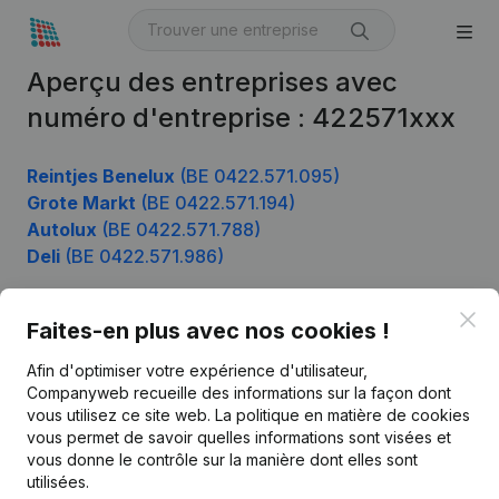
Aperçu des entreprises avec
numéro d'entreprise : 422571xxx
Reintjes Benelux
(BE 0422.571.095)
Grote Markt
(BE 0422.571.194)
Autolux
(BE 0422.571.788)
Deli
(BE 0422.571.986)
Clo
Faites-en plus avec nos cookies !
Produit
Afin d'optimiser votre expérience d'utilisateur,
Informations d’entreprise
Companyweb recueille des informations sur la façon dont
vous utilisez ce site web.
La politique en matière de cookies
Monitoring
Français
vous permet de savoir quelles informations sont visées et
vous donne le contrôle sur la manière dont elles sont
Recherche internationale
utilisées.