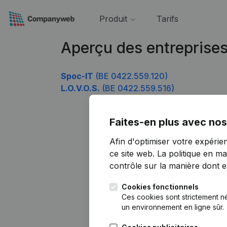
Produit
Tarifs
Aperçu des entreprise
Spoc-IT
(BE 0422.559.120)
L.O.V.O.S.
(BE 0422.559.516)
Faites-en plus avec nos
Afin d'optimiser votre expérie
ce site web.
La politique en ma
contrôle sur la manière dont ell
Cookies fonctionnels
Ces cookies sont strictement n
un environnement en ligne sûr.