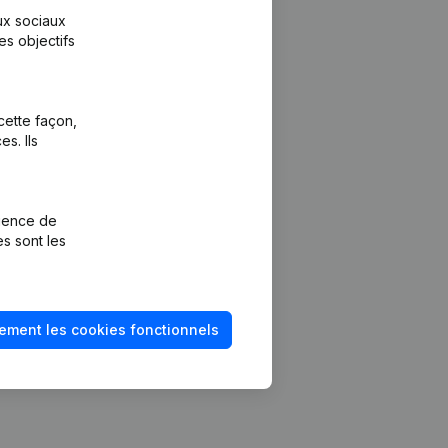
aux sociaux
es objectifs
cette façon,
s. Ils
Plateforme
vention de la
Intégrations
rience de
Intégrations
es sont les
mptes annuels
personnalisées
méro de TVA
Expérience de
paiement
solvabilité
ement les cookies fonctionnels
Contact
Tarifs