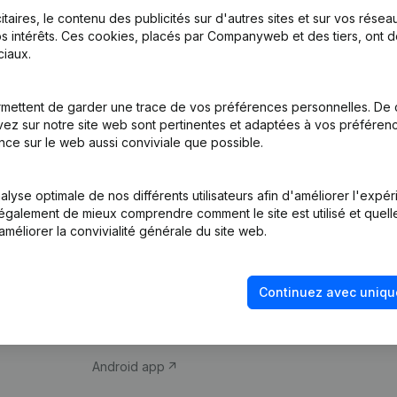
itaires, le contenu des publicités sur d'autres sites et sur vos rése
s intérêts. Ces cookies, placés par Companyweb et des tiers, ont d
iaux.
mettent de garder une trace de vos préférences personnelles. De 
ez sur notre site web sont pertinentes et adaptées à vos préférence
Produit
Thème
nce sur le web aussi conviviale que possible.
Informations
Compliance et pré
d’entreprise
fraude
lyse optimale de nos différents utilisateurs afin d'améliorer l'expé
nt également de mieux comprendre comment le site est utilisé et quell
Monitoring
Consulter des co
améliorer la convivialité générale du site web.
Recherche
Recherche de nu
internationale
Vérification de la 
Continuez avec uniqu
Prospection
iOS app
Android app