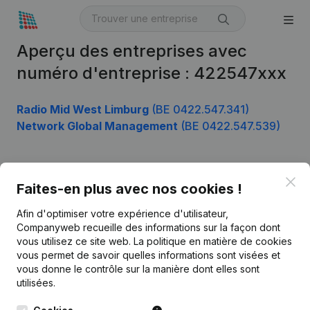
Aperçu des entreprises avec
numéro d'entreprise : 422547xxx
Radio Mid West Limburg
(BE 0422.547.341)
Network Global Management
(BE 0422.547.539)
Clo
Produit
Faites-en plus avec nos cookies !
Informations d’entreprise
Afin d'optimiser votre expérience d'utilisateur,
Companyweb recueille des informations sur la façon dont
Monitoring
Français
vous utilisez ce site web.
La politique en matière de cookies
vous permet de savoir quelles informations sont visées et
Recherche internationale
vous donne le contrôle sur la manière dont elles sont
Kantorenpark Everest
Prospection
utilisées.
Leuvensesteenweg
iOS app
248D,