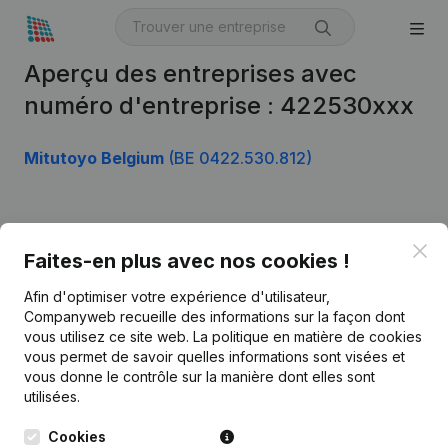
Aperçu des entreprises avec
numéro d'entreprise : 422530xxx
Mitutoyo Belgium
(BE 0422.530.812)
Produit
Clo
Faites-en plus avec nos cookies !
Informations d’entreprise
Afin d'optimiser votre expérience d'utilisateur,
Monitoring
Français
Companyweb recueille des informations sur la façon dont
vous utilisez ce site web.
La politique en matière de cookies
Recherche internationale
vous permet de savoir quelles informations sont visées et
vous donne le contrôle sur la manière dont elles sont
Kantorenpark Everest
Prospection
utilisées.
Leuvensesteenweg
iOS app
248D,
Cookies
1800 Vilvoorde