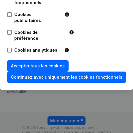
Android app
fonctionnels
Cookies
publicitaires
Thème
Plateforme
Cookies de
Compliance et prévention
Intégrations
préférence
de la fraude
Intégrations
Cookies analytiques
Consulter des comptes
personnalisées
annuels
Expérience de paiement
Accepter tous les cookies
Recherche de numéro de
Contact
TVA
Continuez avec uniquement les cookies fonctionnels
Tarifs
Vérification de la
solvabilité
Meeting room
© 2026 Companyweb, tous droits réservés.
Conditions d'utilisation
Cookies
Privacy
Sitemap