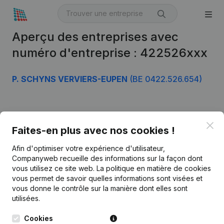
Aperçu des entreprises avec
numéro d'entreprise : 422526xxx
P. SCHYNS VERVIERS-EUPEN
(BE 0422.526.654)
Produit
Clo
Faites-en plus avec nos cookies !
Informations d’entreprise
Afin d'optimiser votre expérience d'utilisateur,
Monitoring
Français
Companyweb recueille des informations sur la façon dont
vous utilisez ce site web.
La politique en matière de cookies
Recherche internationale
vous permet de savoir quelles informations sont visées et
vous donne le contrôle sur la manière dont elles sont
Kantorenpark Everest
Prospection
utilisées.
Leuvensesteenweg
iOS app
248D,
Cookies
1800 Vilvoorde