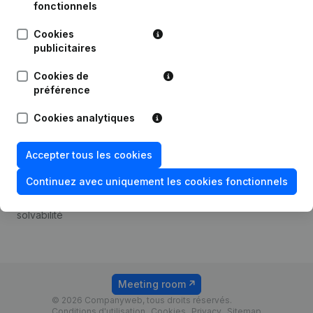
Android app
fonctionnels
Cookies
publicitaires
Thème
Plateforme
Cookies de
Compliance et prévention
Intégrations
préférence
de la fraude
Intégrations
Cookies analytiques
Consulter des comptes
personnalisées
annuels
Expérience de paiement
Accepter tous les cookies
Recherche de numéro de
Contact
TVA
Continuez avec uniquement les cookies fonctionnels
Tarifs
Vérification de la
solvabilité
Meeting room
© 2026 Companyweb, tous droits réservés.
Conditions d'utilisation
Cookies
Privacy
Sitemap