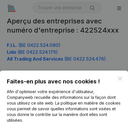
Aperçu des entreprises avec
numéro d'entreprise : 422524xxx
F.I.L.
(BE 0422.524.080)
Lido
(BE 0422.524.179)
All Trading And Services
(BE 0422.524.476)
Clo
Faites-en plus avec nos cookies !
Produit
Afin d'optimiser votre expérience d'utilisateur,
Informations d’entreprise
Companyweb recueille des informations sur la façon dont
Monitoring
vous utilisez ce site web.
La politique en matière de cookies
Français
vous permet de savoir quelles informations sont visées et
Recherche internationale
vous donne le contrôle sur la manière dont elles sont
utilisées.
Kantorenpark Everest
Prospection
Leuvensesteenweg