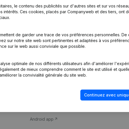
itaires, le contenu des publicités sur d'autres sites et sur vos rése
s intérêts. Ces cookies, placés par Companyweb et des tiers, ont d
iaux.
mettent de garder une trace de vos préférences personnelles. De 
ez sur notre site web sont pertinentes et adaptées à vos préférence
Produit
Thème
nce sur le web aussi conviviale que possible.
Informations
Compliance et pré
d’entreprise
fraude
lyse optimale de nos différents utilisateurs afin d'améliorer l'expé
nt également de mieux comprendre comment le site est utilisé et quell
Monitoring
Consulter des co
améliorer la convivialité générale du site web.
Recherche
Recherche de nu
internationale
Vérification de la 
Continuez avec uniqu
Prospection
iOS app
Android app