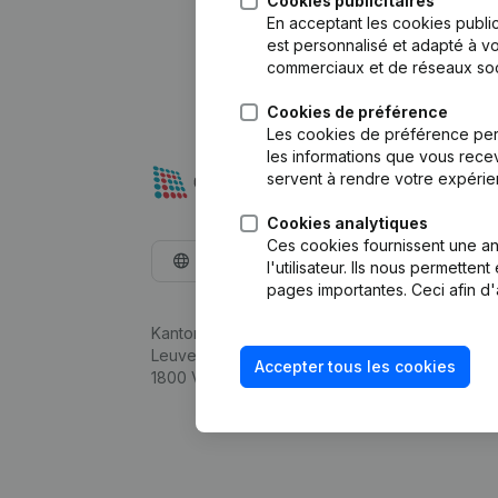
Cookies publicitaires
En acceptant les cookies public
est personnalisé et adapté à vo
commerciaux et de réseaux soc
Cookies de préférence
Les cookies de préférence per
les informations que vous recev
servent à rendre votre expérie
Cookies analytiques
Ces cookies fournissent une ana
Français
l'utilisateur. Ils nous permette
pages importantes. Ceci afin d'
Kantorenpark Everest
Leuvensesteenweg 248D,
Accepter tous les cookies
1800 Vilvoorde