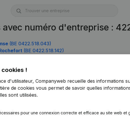
s avec numéro d'entreprise : 4
emse
(BE 0422.518.043)
 Rochefort
(BE 0422.518.142)
 cookies !
nce d'utilisateur, Companyweb recueille des informations su
tière de cookies
vous permet de savoir quelles informations
es sont utilisées.
écessaires pour une connexion correcte et efficace au site web et g