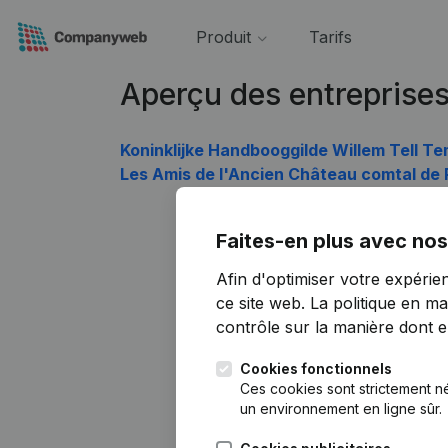
Produit
Tarifs
Aperçu des entreprise
Koninklijke Handbooggilde Willem Tell T
Les Amis de l'Ancien Château comtal de
Faites-en plus avec nos
Afin d'optimiser votre expérie
ce site web.
La politique en ma
contrôle sur la manière dont ell
Cookies fonctionnels
Ces cookies sont strictement n
un environnement en ligne sûr.