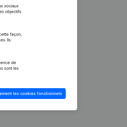
aux sociaux
es objectifs
cette façon,
s. Ils
Plateforme
vention de la
Intégrations
rience de
Intégrations
es sont les
mptes annuels
personnalisées
méro de TVA
Expérience de
paiement
solvabilité
ement les cookies fonctionnels
Contact
Tarifs